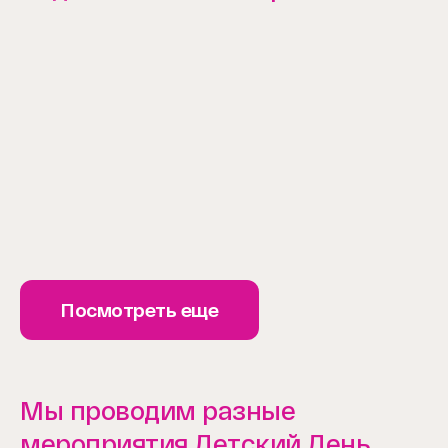
Item
1
of
1
Посмотреть еще
Мы проводим разные
мероприятия Детский День