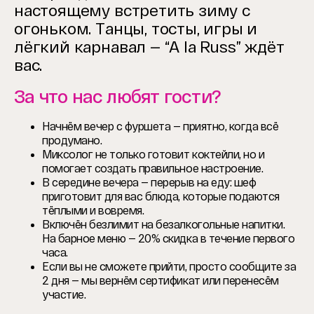
настоящему встретить зиму с
огоньком. Танцы, тосты, игры и
лёгкий карнавал — “A la Russ” ждёт
вас.
За что нас любят гости?
Начнём вечер с фуршета — приятно, когда всё
продумано.
Миксолог не только готовит коктейли, но и
помогает создать правильное настроение.
В середине вечера — перерыв на еду: шеф
приготовит для вас блюда, которые подаются
тёплыми и вовремя.
Включён безлимит на безалкогольные напитки.
На барное меню — 20% скидка в течение первого
часа.
Если вы не сможете прийти, просто сообщите за
2 дня — мы вернём сертификат или перенесём
участие.